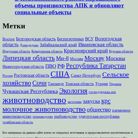
объемы производства АПК и обновляют
социальные объекты
Метки
Вологодская
Белгородская область
Беспилотники
ВСУ
Boeing
Ивановская область
область
Забайкальский край
Домодедово
Красноярский край
Иркутская область
Кемеровская область
Курская область
Липецкая область
Москву
Ми-8
Москвы
Москва
Республика Татарстан
РФ
ПВО
Нижегородская область
США
Сельское
Ростовская область
Санкт-Петербург
Россия
хозяйство
Сочи
Таиланде
Томская область
Турция
Украина
Экология
Чувашская Республика
господдержка апк
животноводство
крс
закуска
заготовка
молочное животноводство
общество
племенное
животноводство
рыбоводство
удмуртская республика
птицеводство
челябинская область
Все материалы на данном сайте взяты из открытых источников и предоставляются исключительно в