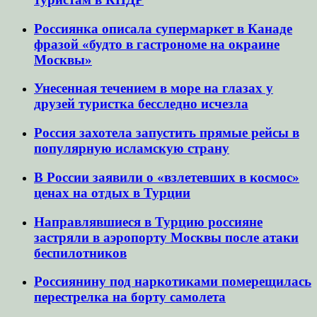
Россиянка описала супермаркет в Канаде
фразой «будто в гастрономе на окраине
Москвы»
Унесенная течением в море на глазах у
друзей туристка бесследно исчезла
Россия захотела запустить прямые рейсы в
популярную исламскую страну
В России заявили о «взлетевших в космос»
ценах на отдых в Турции
Направлявшиеся в Турцию россияне
застряли в аэропорту Москвы после атаки
беспилотников
Россиянину под наркотиками померещилась
перестрелка на борту самолета