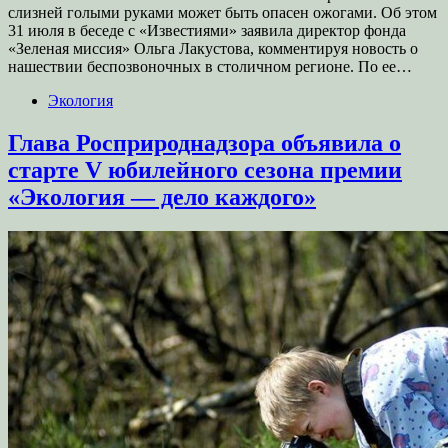
слизней голыми руками может быть опасен ожогами. Об этом
31 июля в беседе с «Известиями» заявила директор фонда
«Зеленая миссия» Ольга Лакустова, комментируя новость о
нашествии беспозвоночных в столичном регионе. По ее…
Экология
Глава Росприроднадзора объявила о
старте V юбилейного сезона премии
«Экология — дело каждого»