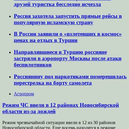
друзей туристка бесследно исчезла
Россия захотела запустить прямые рейсы в
популярную исламскую страну
В России заявили о «взлетевших в космос»
ценах на отдых в Турции
Направлявшиеся в Турцию россияне
застряли в аэропорту Москвы после атаки
беспилотников
Россиянину под наркотиками померещилась
перестрелка на борту самолета
Агропром
Режим ЧС ввели в 12 районах Новосибирской
области из-за дождей
Режим чрезвычайной ситуации ввели в 12 из 30 районов
Новосибирской области. Еще восемь находятся в режиме