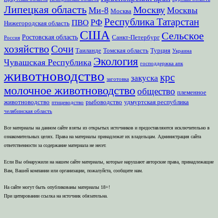
Липецкая область
Москву
Ми-8
Москвы
Москва
Республика Татарстан
РФ
ПВО
Нижегородская область
США
Сельское
Ростовская область
Санкт-Петербург
Россия
хозяйство
Сочи
Таиланде
Томская область
Турция
Украина
Экология
Чувашская Республика
господдержка апк
животноводство
крс
закуска
заготовка
молочное животноводство
общество
племенное
животноводство
рыбоводство
удмуртская республика
птицеводство
челябинская область
Все материалы на данном сайте взяты из открытых источников и предоставляются исключительно в
ознакомительных целях. Права на материалы принадлежат их владельцам. Администрация сайта
ответственности за содержание материала не несет.
Если Вы обнаружили на нашем сайте материалы, которые нарушают авторские права, принадлежащие
Вам, Вашей компании или организации, пожалуйста, сообщите нам.
На сайте могут быть опубликованы материалы 18+!
При цитировании ссылка на источник обязательна.