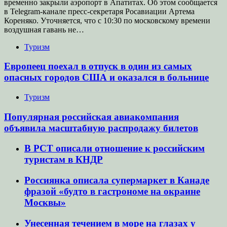
временно закрыли аэропорт в Апатитах. Об этом сообщается
в Telegram-канале пресс-секретаря Росавиации Артема
Кореняко. Уточняется, что с 10:30 по московскому времени
воздушная гавань не…
Туризм
Европеец поехал в отпуск в один из самых
опасных городов США и оказался в больнице
Туризм
Популярная российская авиакомпания
объявила масштабную распродажу билетов
В РСТ описали отношение к российским
туристам в КНДР
Россиянка описала супермаркет в Канаде
фразой «будто в гастрономе на окраине
Москвы»
Унесенная течением в море на глазах у