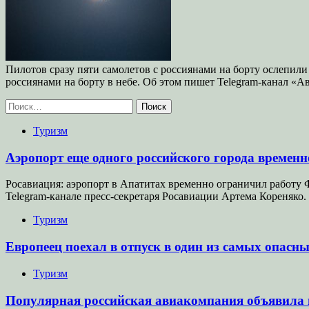
Пилотов сразу пяти самолетов с россиянами на борту ослепили
россиянами на борту в небе. Об этом пишет Telegram-канал 
Найти:
Туризм
Аэропорт еще одного российского города времен
Росавиация: аэропорт в Апатитах временно ограничил работу 
Telegram-канале пресс-секретаря Росавиации Артема Кореняко.
Туризм
Европеец поехал в отпуск в один из самых опасн
Туризм
Популярная российская авиакомпания объявила