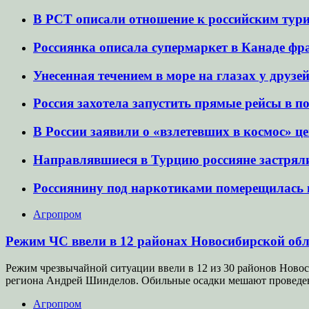
В РСТ описали отношение к российским тур
Россиянка описала супермаркет в Канаде фр
Унесенная течением в море на глазах у друзе
Россия захотела запустить прямые рейсы в 
В России заявили о «взлетевших в космос» ц
Направлявшиеся в Турцию россияне застряли
Россиянину под наркотиками померещилась п
Агропром
Режим ЧС ввели в 12 районах Новосибирской обл
Режим чрезвычайной ситуации ввели в 12 из 30 районов Новос
региона Андрей Шинделов. Обильные осадки мешают проведе
Агропром