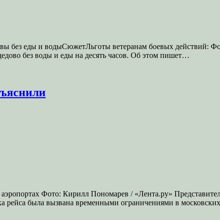
вы без еды и водыСюжетЛьготы ветеранам боевых действий: Фо
едово без воды и еды на десять часов. Об этом пишет…
бъяснили
 аэропортах Фото: Кирилл Пономарев / «Лента.ру» Представитель
ка рейса была вызвана временными ограничениями в московски