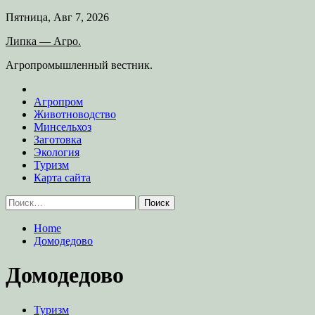
Skip
Пятница, Авг 7, 2026
to
Липка — Агро.
content
Агропромышленный вестник.
Агропром
Животноводство
Минсельхоз
Заготовка
Экология
Туризм
Карта сайта
Найти:
Home
Домодедово
Домодедово
Туризм