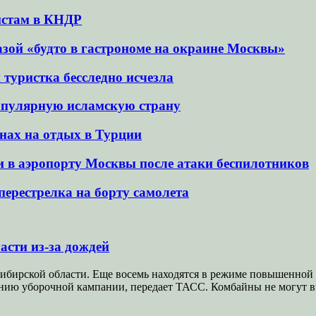
истам в КНДР
азой «будто в гастрономе на окраине Москвы»
й туристка бесследно исчезла
популярную исламскую страну
енах на отдых в Турции
 в аэропорту Москвы после атаки беспилотников
ерестрелка на борту самолета
асти из-за дождей
ибирской области. Еще восемь находятся в режиме повышенной 
нию уборочной кампании, передает ТАСС. Комбайны не могут 