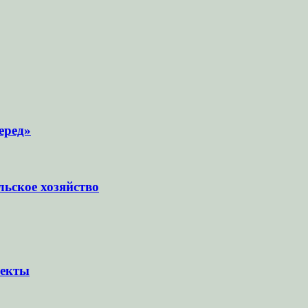
еред»
ьское хозяйство
ъекты