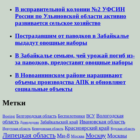
В исправительной колонии №2 УФСИН
России по Ульяновской области активно
развивается сельское хозяйство
Пострадавшим от паводков в Забайкалье
выдадут овощные наборы
В Забайкалье семьям, чей урожай погиб из-
за паводков, предоставят овощные наборы
В Новоаннинском районе наращивают
объемы производства АПК и обновляют
социальные объекты
Метки
Вологодская
Белгородская область
Беспилотники
ВСУ
Boeing
Ивановская область
область
Забайкальский край
Домодедово
Красноярский край
Иркутская область
Кемеровская область
Курская область
Липецкая область
Москву
Ми-8
Москвы
Москва