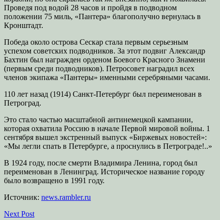
Проведя под водой 28 часов и пройдя в подводном
положении 75 миль, «Пантера» благополучно вернулась в
Кронштадт.
Победа около острова Сескар стала первым серьезным
успехом советских подводников. За этот подвиг Александр
Бахтин был награжден орденом Боевого Красного Знамени
(первым среди подводников). Петросовет наградил всех
членов экипажа «Пантеры» именными серебряными часами.
110 лет назад (1914) Санкт-Петербург был переименован в
Петроград.
Это стало частью масштабной антинемецкой кампании,
которая охватила Россию в начале Первой мировой войны. 1
сентября вышел экстренный выпуск «Биржевых новостей»:
«Мы легли спать в Петербурге, а проснулись в Петрограде!..»
В 1924 году, после смерти Владимира Ленина, город был
переименован в Ленинград. Историческое название городу
было возвращено в 1991 году.
Источник:
news.rambler.ru
Next Post