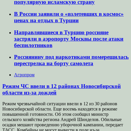
популярную исламскую страну
В России заявили о «взлетевших в космос»
ценах на отдых в Турции
Направлявшиеся в Турцию россияне
застряли в аэропорту Москвы после атаки
беспилотников
Россиянину под наркотиками померещилась
перестрелка на борту самолета
Агропром
Режим ЧС ввели в 12 районах Новосибирской
области из-за дождей
Режим чрезвычайной ситуации ввели в 12 из 30 районов
Новосибирской области. Еще восемь находятся в режиме
повышенной готовности. Об этом сообщил министр
сельского хозяйства региона Андрей Шинделов. Обильные
осадки мешают проведению уборочной кампании, передает
ТАСС. Комбайны не могут вывести в поле из-за