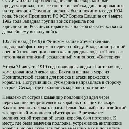
СССР Михаил Горбачев подписали договор, который
предусматривал, что все советские войска, дислоцированные
на территории Германии, должны были покинуть ее до 1994
года. Указом Президента РСФСР Бориса Ельцина от 4 марта
1992 года Западная группа войск перешла под
юрисдикцию России, которая взяла на себя обязательства по
дальнейшему выводу войск.
105 лет назад (1919) в Финском заливе отечественный
подводный флот одержал первую победу. В ходе иностран­ной
военной интервенции советская подводная лодка «Пантера»
пото­пила английский эскадренный миноносец «Виттория».
Утром 31 августа 1919 года подводная лодка «Пантера» под
командованием Александра Бахтина вышла в море из
Кронштадтской гавани для поиска и атаки вражеских
кораблей. Погрузившись, субмарина направилась в сторону
острова Сескар, где находились корабли противника.
Недалеко от острова командир подлодки увидел через
перископ два неприятельских корабля, стоящих на якоре.
Бахтин решил атаковать врага. Целью был выбран английский
эскадренный миноносец «Виттория». В результате
молниеносной торпедной атаки корабль был потоплен. К
месту, где была замечена подлодка, устремились английские
корабли, но она скрылась так же внезапно, как и появилась.