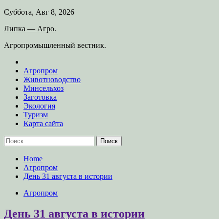
Skip
Суббота, Авг 8, 2026
to
Липка — Агро.
content
Агропромышленный вестник.
Агропром
Животноводство
Минсельхоз
Заготовка
Экология
Туризм
Карта сайта
Найти:
Home
Агропром
День 31 августа в истории
Агропром
День 31 августа в истории