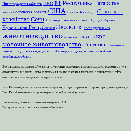
Республика Татарстан
РФ
ПВО
Нижегородская область
США
Сельское
Ростовская область
Санкт-Петербург
Россия
хозяйство
Сочи
Таиланде
Томская область
Турция
Украина
Экология
Чувашская Республика
господдержка апк
животноводство
крс
закуска
заготовка
молочное животноводство
общество
племенное
животноводство
рыбоводство
удмуртская республика
птицеводство
челябинская область
Все материалы на данном сайте взяты из открытых источников и предоставляются исключительно в
ознакомительных целях. Права на материалы принадлежат их владельцам. Администрация сайта
ответственности за содержание материала не несет.
Если Вы обнаружили на нашем сайте материалы, которые нарушают авторские права, принадлежащие
Вам, Вашей компании или организации, пожалуйста, сообщите нам.
На сайте могут быть опубликованы материалы 18+!
При цитировании ссылка на источник обязательна.