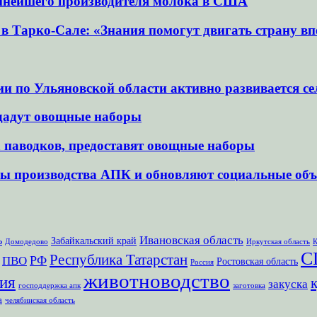
пнейшего производителя молока в США
 Тарко-Сале: «Знания помогут двигать страну вп
по Ульяновской области активно развивается сел
дадут овощные наборы
а паводков, предоставят овощные наборы
ы производства АПК и обновляют социальные об
Ивановская область
ь
Забайкальский край
Домодедово
Иркутская область
К
С
Республика Татарстан
РФ
ПВО
Ростовская область
Россия
животноводство
ия
закуска
господдержка апк
заготовка
а
челябинская область