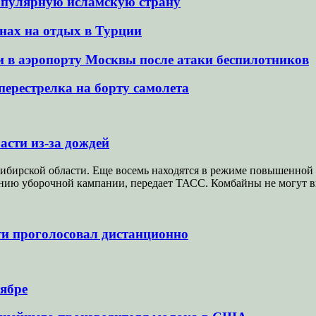
популярную исламскую страну
енах на отдых в Турции
 в аэропорту Москвы после атаки беспилотников
ерестрелка на борту самолета
асти из-за дождей
ибирской области. Еще восемь находятся в режиме повышенной 
нию уборочной кампании, передает ТАСС. Комбайны не могут 
ти проголосовал дистанционно
тябре