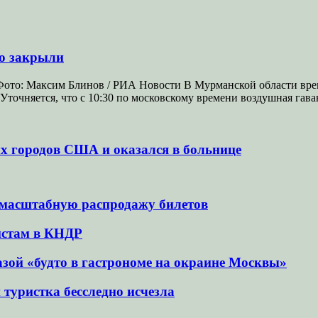
но закрыли
Фото: Максим Блинов / РИА Новости В Мурманской области врем
 Уточняется, что с 10:30 по московскому времени воздушная гав
ых городов США и оказался в больнице
 масштабную распродажу билетов
истам в КНДР
азой «будто в гастрономе на окраине Москвы»
й туристка бесследно исчезла