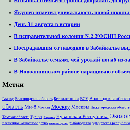
Вспышка птичьего гриппа добралась до кру
Якушев отметил уникальность новой школы в
День 31 августа в истории
В исправительной колонии №2 УФСИН России 
Пострадавшим от паводков в Забайкалье вы
В Забайкалье семьям, чей урожай погиб из-з
В Новоаннинском районе наращивают объем
Метки
Вологодская област
Белгородская область
Беспилотники
ВСУ
Boeing
область
Москву
Ми-8
Москвы
Москва
Нижегородская область
Эколог
Чувашская Республика
Томская область
Турция
Украина
племенное животноводство
рыбоводство
удмуртская республик
птицеводство