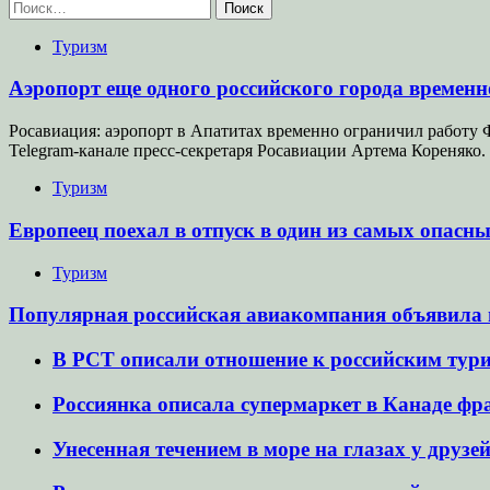
Найти:
Туризм
Аэропорт еще одного российского города времен
Росавиация: аэропорт в Апатитах временно ограничил работу 
Telegram-канале пресс-секретаря Росавиации Артема Кореняко.
Туризм
Европеец поехал в отпуск в один из самых опасн
Туризм
Популярная российская авиакомпания объявила
В РСТ описали отношение к российским тур
Россиянка описала супермаркет в Канаде фр
Унесенная течением в море на глазах у друзе