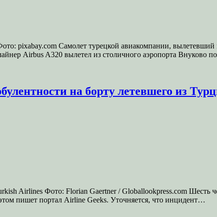
ото: pixabay.com Самолет турецкой авиакомпании, вылетевший 
 лайнер Airbus A320 вылетел из столичного аэропорта Внуково 
булентности на борту летевшего из Тур
kish Airlines Фото: Florian Gaertner / Globallookpress.com Шест
б этом пишет портал Airline Geeks. Уточняется, что инцидент…