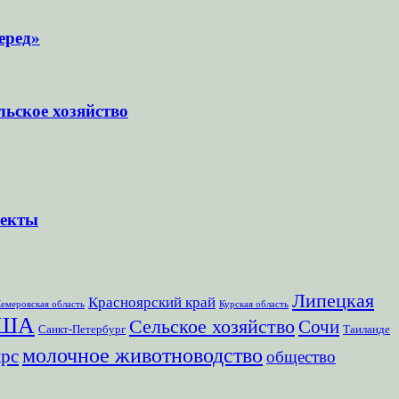
еред»
ьское хозяйство
ъекты
Липецкая
Красноярский край
емеровская область
Курская область
ША
Сельское хозяйство
Сочи
Санкт-Петербург
Таиланде
молочное животноводство
крс
общество