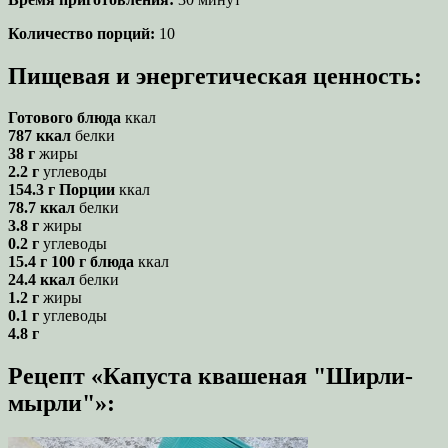
Количество порций:
10
Пищевая и энергетическая ценность:
Готового блюда
ккал
787 ккал
белки
38 г
жиры
2.2 г
углеводы
154.3 г
Порции
ккал
78.7 ккал
белки
3.8 г
жиры
0.2 г
углеводы
15.4 г
100 г блюда
ккал
24.4 ккал
белки
1.2 г
жиры
0.1 г
углеводы
4.8 г
Рецепт «Капуста квашеная "Ширли-
мырли"»: