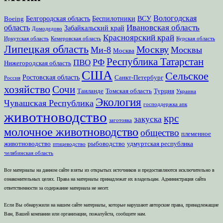
Вологодская
Белгородская область
Беспилотники
ВСУ
Boeing
Ивановская область
область
Забайкальский край
Домодедово
Красноярский край
Иркутская область
Кемеровская область
Курская область
Липецкая область
Москву
Ми-8
Москвы
Москва
Республика Татарстан
РФ
ПВО
Нижегородская область
США
Сельское
Ростовская область
Санкт-Петербург
Россия
хозяйство
Сочи
Таиланде
Томская область
Турция
Украина
Экология
Чувашская Республика
господдержка апк
животноводство
крс
закуска
заготовка
молочное животноводство
общество
племенное
животноводство
рыбоводство
удмуртская республика
птицеводство
челябинская область
Все материалы на данном сайте взяты из открытых источников и предоставляются исключительно в
ознакомительных целях. Права на материалы принадлежат их владельцам. Администрация сайта
ответственности за содержание материала не несет.
Если Вы обнаружили на нашем сайте материалы, которые нарушают авторские права, принадлежащие
Вам, Вашей компании или организации, пожалуйста, сообщите нам.